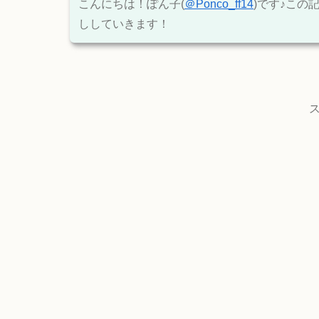
こんにちは！ぽん子(
＠Ponco_ff14
)です♪この
ししていきます！