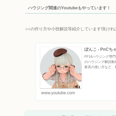
ハウジング関連のYoutubeもやっています！
○○の作り方や小技解説等紹介しています!良け
ぽんこ - PnC
FF14ハウジング専門チ
のハウジング解説動
家具の使い方など、初
www.youtube.com