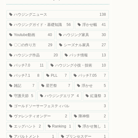
ハウジングニュース
138
ハウジングガイド・基礎知識
56
浮かせ幅
41
Youtube動画
40
ハウジング家具
30
〇〇の作り方
29
シーズナル家具
27
ハウジング作品
20
パッチ情報
13
パッチ7.0
11
ハウジング小技・技術
10
パッチ7.1
8
PLL
7
パッチ7.05
7
雑記
7
星芒祭
7
浮かせ
5
守護天節
5
ハウジングエリア
4
紅蓮祭
3
ゴールドソーサーフェスティバル
3
ヴァレンティオンデー
2
降神祭
2
エッグハント
2
Ranking
1
浮かせ無し
1
アパルトメント
1
プリンセスデー
1