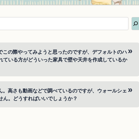
でこの際やってみようと思ったのですが、デフォルトのハ
れている方がどういった家具で壁や天井を作成しているか
を見るとデフォルトの柱や天井素材と同じ材質や質感・色合
ん。高さも動画などで調べているのですが、ウォールシェ
多いように見受けます。
せん。どうすればいいでしょうか？
質問者さんのおっしゃる内装に合わせたハウジングもとても
てご自身のテーマや作りたいものを作って頂き、それに柱や
た方がいいのか等からはじめて頂く方が取っ掛かり易いのか
ン・ウォールシェルフが配置出来ていない。 ステージパネル
ールシェルフがしっかりと浮かせたい家具の中心になるよう