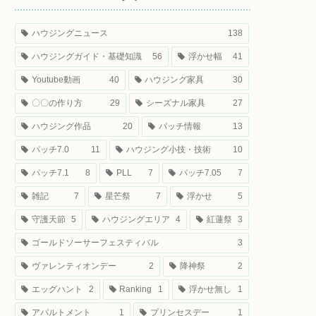
ハウジングニュース
138
ハウジングガイド・基礎知識
56
浮かせ幅
41
Youtube動画
40
ハウジング家具
30
〇〇の作り方
29
シーズナル家具
27
ハウジング作品
20
パッチ情報
13
パッチ7.0
11
ハウジング小技・技術
10
パッチ7.1
8
PLL
7
パッチ7.05
7
雑記
7
星芒祭
7
浮かせ
5
守護天節
5
ハウジングエリア
4
紅蓮祭
3
ゴールドソーサーフェスティバル
3
ヴァレンティオンデー
2
降神祭
2
エッグハント
2
Ranking
1
浮かせ無し
1
アパルトメント
1
プリンセスデー
1