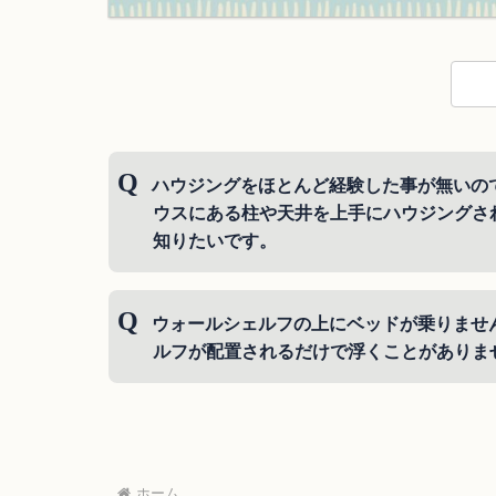
ハウジングをほとんど経験した事が無いの
ウスにある柱や天井を上手にハウジングさ
知りたいです。
うまくデフォルトの内装を使われている方
ウォールシェルフの上にベッドが乗りませ
い等を合わせてハウジングされている方が
ルフが配置されるだけで浮くことがありま
ハウジングを始めたばかりの方は、まずは
素敵なんですが、最初は色んな家具を使っ
まず考えられるのは
天井があっても遜色ないか、それとも隠し
■1つ目、浮かせたい家具の中心にラノシア
なと思います。
を中心の少し横に置き、ラノシアン・ウォ
ホーム