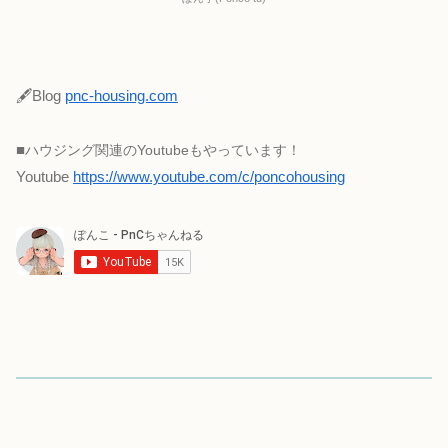
🖋Blog
pnc-housing.com
■
ハウジング関連のYoutubeもやっています！
Youtube
https://www.youtube.com/c/poncohousing