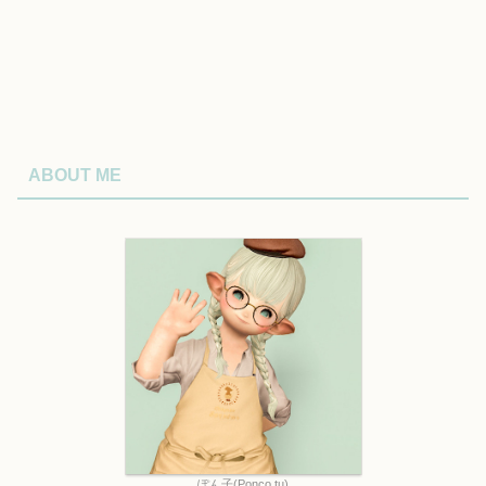
ABOUT ME
ぽん子(Ponco tu)