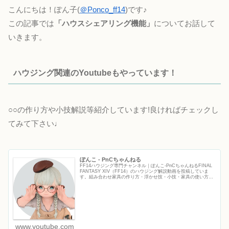
こんにちは！ぽん子(
＠Ponco_ff14
)です♪
この記事では
「ハウスシェアリング機能」
についてお話して
いきます。
ハウジング関連のYoutubeもやっています！
○○の作り方や小技解説等紹介しています!良ければチェックし
てみて下さい♩
ぽんこ - PnCちゃんねる
FF14ハウジング専門チャンネル｜ぽんこ‐PnCちゃんねるFINAL
FANTASY XIV（FF14）のハウジング解説動画を投稿していま
す。組み合わせ家具の作り方・浮かせ技・小技・家具の使い方な
ど、初心者から上級者まで役立つFF14ハウジ...
www.youtube.com