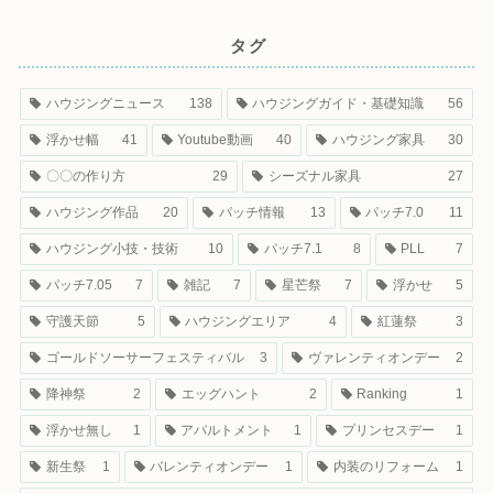
タグ
ハウジングニュース
138
ハウジングガイド・基礎知識
56
浮かせ幅
41
Youtube動画
40
ハウジング家具
30
〇〇の作り方
29
シーズナル家具
27
ハウジング作品
20
パッチ情報
13
パッチ7.0
11
ハウジング小技・技術
10
パッチ7.1
8
PLL
7
パッチ7.05
7
雑記
7
星芒祭
7
浮かせ
5
守護天節
5
ハウジングエリア
4
紅蓮祭
3
ゴールドソーサーフェスティバル
3
ヴァレンティオンデー
2
降神祭
2
エッグハント
2
Ranking
1
浮かせ無し
1
アパルトメント
1
プリンセスデー
1
新生祭
1
バレンティオンデー
1
内装のリフォーム
1