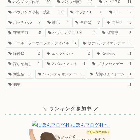
ハウジング作品
20
パッチ情報
13
パッチ7.0
11
ハウジング小技・技術
10
パッチ7.1
8
PLL
7
パッチ7.05
7
雑記
7
星芒祭
7
浮かせ
5
守護天節
5
ハウジングエリア
4
紅蓮祭
3
ゴールドソーサーフェスティバル
3
ヴァレンティオンデー
2
降神祭
2
エッグハント
2
Ranking
1
浮かせ無し
1
アパルトメント
1
プリンセスデー
1
新生祭
1
バレンティオンデー
1
内装のリフォーム
1
個室
1
＼ ランキング参加中 ／