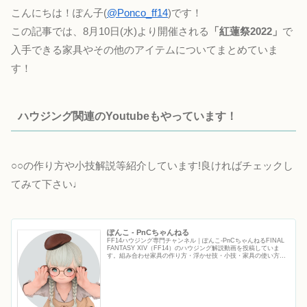
こんにちは！ぽん子(
@Ponco_ff14
)です！
この記事では、8月10日(水)より開催される
「紅蓮祭2022」
で
入手できる家具やその他のアイテムについてまとめていま
す！
ハウジング関連のYoutubeもやっています！
○○の作り方や小技解説等紹介しています!良ければチェックし
てみて下さい♩
ぽんこ - PnCちゃんねる
FF14ハウジング専門チャンネル｜ぽんこ‐PnCちゃんねるFINAL
FANTASY XIV（FF14）のハウジング解説動画を投稿していま
す。組み合わせ家具の作り方・浮かせ技・小技・家具の使い方な
ど、初心者から上級者まで役立つFF14ハウジ...