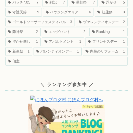
パッチ7.05
7
雑記
7
星芒祭
7
浮かせ
5
守護天節
5
ハウジングエリア
4
紅蓮祭
3
ゴールドソーサーフェスティバル
3
ヴァレンティオンデー
2
降神祭
2
エッグハント
2
Ranking
1
浮かせ無し
1
アパルトメント
1
プリンセスデー
1
新生祭
1
バレンティオンデー
1
内装のリフォーム
1
個室
1
＼ ランキング参加中 ／