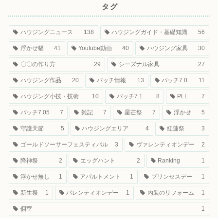
タグ
ハウジングニュース
138
ハウジングガイド・基礎知識
56
浮かせ幅
41
Youtube動画
40
ハウジング家具
30
〇〇の作り方
29
シーズナル家具
27
ハウジング作品
20
パッチ情報
13
パッチ7.0
11
ハウジング小技・技術
10
パッチ7.1
8
PLL
7
パッチ7.05
7
雑記
7
星芒祭
7
浮かせ
5
守護天節
5
ハウジングエリア
4
紅蓮祭
3
ゴールドソーサーフェスティバル
3
ヴァレンティオンデー
2
降神祭
2
エッグハント
2
Ranking
1
浮かせ無し
1
アパルトメント
1
プリンセスデー
1
新生祭
1
バレンティオンデー
1
内装のリフォーム
1
個室
1