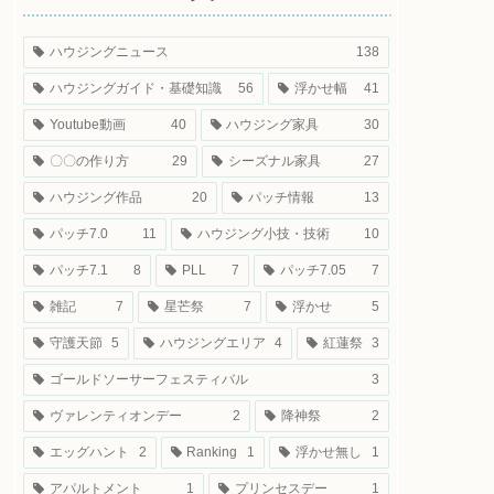
ハウジングニュース
138
ハウジングガイド・基礎知識
56
浮かせ幅
41
Youtube動画
40
ハウジング家具
30
〇〇の作り方
29
シーズナル家具
27
ハウジング作品
20
パッチ情報
13
パッチ7.0
11
ハウジング小技・技術
10
パッチ7.1
8
PLL
7
パッチ7.05
7
雑記
7
星芒祭
7
浮かせ
5
守護天節
5
ハウジングエリア
4
紅蓮祭
3
ゴールドソーサーフェスティバル
3
ヴァレンティオンデー
2
降神祭
2
エッグハント
2
Ranking
1
浮かせ無し
1
アパルトメント
1
プリンセスデー
1