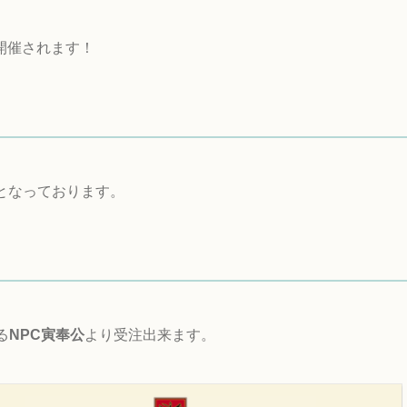
開催されます！
となっております。
る
NPC寅奉公
より受注出来ます。