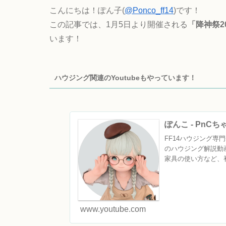
こんにちは！ぽん子(
@Ponco_ff14
)です！
この記事では、1月5日より開催される
「降神祭2
います！
ハウジング関連のYoutubeもやっています！
ぽんこ - PnC
FF14ハウジング専門チ
のハウジング解説動
家具の使い方など、初
www.youtube.com