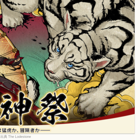
出典 The Lodestone