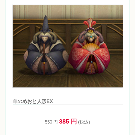
羊のめおと人形EX
385 円
550 円
(税込)