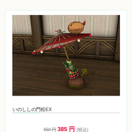
いのししの門松EX
385 円
550 円
(税込)