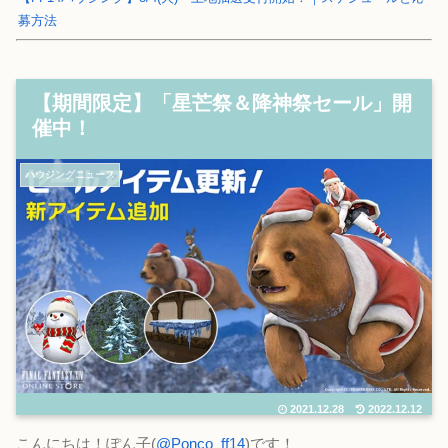
募方法
【期間限定】「星芒祭＆降神祭セール」開
催中！
ハウジングニュース
2021.12.28
2022.12.12
こんにちは！ぽん子(
@Ponco_ff14
)です！