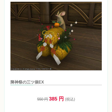
降神祭の三ツ俵EX
385 円
550 円
(税込)