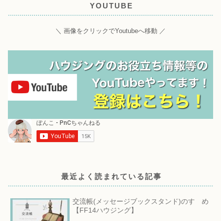
YOUTUBE
＼ 画像をクリックでYoutubeへ移動 ／
最近よく読まれている記事
交流帳(メッセージブックスタンド)のすゝめ
【FF14ハウジング】