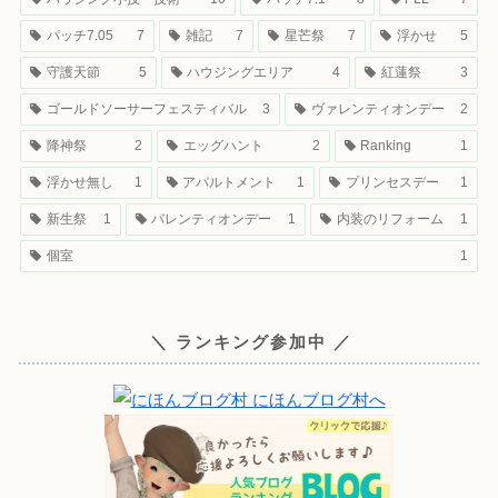
パッチ7.05
7
雑記
7
星芒祭
7
浮かせ
5
守護天節
5
ハウジングエリア
4
紅蓮祭
3
ゴールドソーサーフェスティバル
3
ヴァレンティオンデー
2
降神祭
2
エッグハント
2
Ranking
1
浮かせ無し
1
アパルトメント
1
プリンセスデー
1
新生祭
1
バレンティオンデー
1
内装のリフォーム
1
個室
1
＼ ランキング参加中 ／