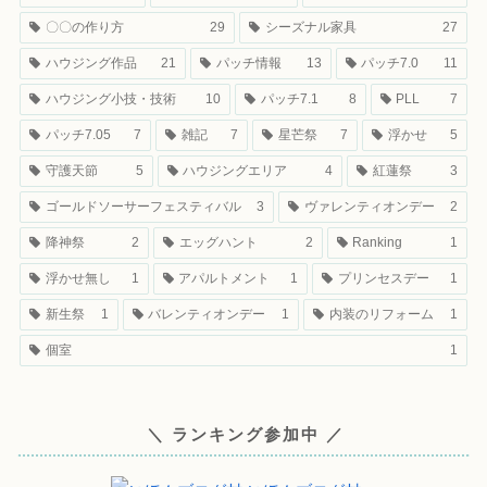
〇〇の作り方
29
シーズナル家具
27
ハウジング作品
21
パッチ情報
13
パッチ7.0
11
ハウジング小技・技術
10
パッチ7.1
8
PLL
7
パッチ7.05
7
雑記
7
星芒祭
7
浮かせ
5
守護天節
5
ハウジングエリア
4
紅蓮祭
3
ゴールドソーサーフェスティバル
3
ヴァレンティオンデー
2
降神祭
2
エッグハント
2
Ranking
1
浮かせ無し
1
アパルトメント
1
プリンセスデー
1
新生祭
1
バレンティオンデー
1
内装のリフォーム
1
個室
1
＼ ランキング参加中 ／