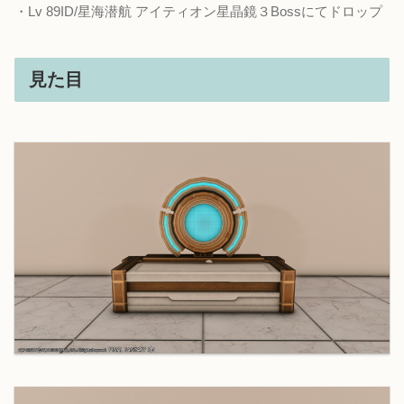
・Lv 89ID/星海潜航 アイティオン星晶鏡３Bossにてドロップ
見た目