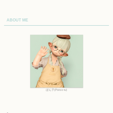
ABOUT ME
ぽん子(Ponco tu)