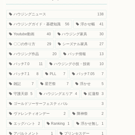
ハウジングニュース
138
ハウジングガイド・基礎知識
56
浮かせ幅
41
Youtube動画
40
ハウジング家具
30
〇〇の作り方
29
シーズナル家具
27
ハウジング作品
20
パッチ情報
13
パッチ7.0
11
ハウジング小技・技術
10
パッチ7.1
8
PLL
7
パッチ7.05
7
雑記
7
星芒祭
7
浮かせ
5
守護天節
5
ハウジングエリア
4
紅蓮祭
3
ゴールドソーサーフェスティバル
3
ヴァレンティオンデー
2
降神祭
2
エッグハント
2
Ranking
1
浮かせ無し
1
アパルトメント
1
プリンセスデー
1