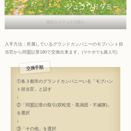
画像をクリックで拡大
入手方法：所属しているグランドカンパニーのモブハント担
当官から同盟記章180で交換出来ます。
(マケボでも購入可)
交換手順
①各３都市のグランドカンパニーいる「モブハン
ト担当官」と話す
↓
②「同盟記章の取引(双蛇党・黒渦団・不滅隊)」
を選択
↓
③「その他」を選択