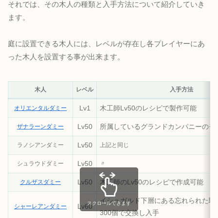
それでは、その木人の種類と入手方法について紹介していき
ます。
庭に設置できる木人には、レベルが存在し各プレイヤーにあ
った木人を設置する事が出来ます。
木人
レベル
入手方法
Lv1
木工師Lv50のレシピで製作可能
オリエンタルダミー
Lv50
所属しているグランドカンパニーのモブ
ザナラーンダミー
Lv50
ラノシアンダミー
上記と同じ
Lv50
シュラウドダミー
〃
Lv50
木工師のLv50のレシピで作成
可能
クルザスダミー
イシュガルド下層にある忘れられた騎
スクロールできます
Lv60
シャーレアンダミー
300個で
交換し入手