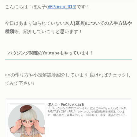
こんにちは！ぽん子(
＠Ponco_ff14
)です！
今日はあまり知られていない
木人(庭具)についての入手方法や
種類
等、紹介していこうと思います！
ハウジング関連のYoutubeもやっています！
○○の作り方や小技解説等紹介しています!良ければチェックし
てみて下さい♩
ぽんこ - PnCちゃんねる
FF14ハウジング専門チャンネル｜ぽんこ‐PnCちゃんねるFINAL
FANTASY XIV（FF14）のハウジング解説動画を投稿していま
す。組み合わせ家具の作り方・浮かせ技・小技・家具の使い方な
ど、初心者から上級者まで役立つFF14ハウジ...