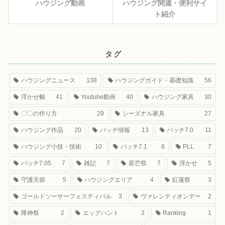
ハウジング動画
ハウジング関連・便利サイ
ト紹介
タグ
ハウジングニュース
138
ハウジングガイド・基礎知識
56
浮かせ幅
41
Youtube動画
40
ハウジング家具
30
〇〇の作り方
29
シーズナル家具
27
ハウジング作品
20
パッチ情報
13
パッチ7.0
11
ハウジング小技・技術
10
パッチ7.1
8
PLL
7
パッチ7.05
7
雑記
7
星芒祭
7
浮かせ
5
守護天節
5
ハウジングエリア
4
紅蓮祭
3
ゴールドソーサーフェスティバル
3
ヴァレンティオンデー
2
降神祭
2
エッグハント
2
Ranking
1