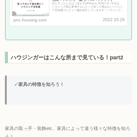
ぽん子こんにちは！ぽん子(＠Ponco_ff14)です♪今日は、
ハウジング初心者🔰さんにとって知って損はないハウジン
グ豆知識プレビュー編を紹介していきます！ハウジング関
連のYoutubeもやっています！プレビュー機能とはプレビ
ュー機能では、...
2022.10.26
pnc-housing.com
ハウジンガーはこんな所まで見ている！part2
✓家具の特徴を知ろう！
家具の取っ手・装飾etc、家具によって違う様々な特徴を知ろ
う！