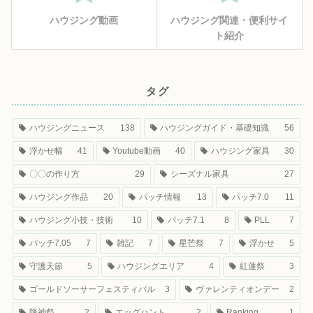
ハウジング動画
ハウジング関連・便利サイ
ト紹介
タグ
ハウジングニュース
138
ハウジングガイド・基礎知識
56
浮かせ幅
41
Youtube動画
40
ハウジング家具
30
〇〇の作り方
29
シーズナル家具
27
ハウジング作品
20
パッチ情報
13
パッチ7.0
11
ハウジング小技・技術
10
パッチ7.1
8
PLL
7
パッチ7.05
7
雑記
7
星芒祭
7
浮かせ
5
守護天節
5
ハウジングエリア
4
紅蓮祭
3
ゴールドソーサーフェスティバル
3
ヴァレンティオンデー
2
降神祭
2
エッグハント
2
Ranking
1