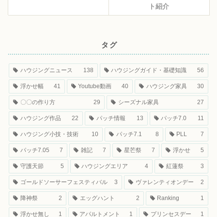
ト紹介
タグ
ハウジングニュース
138
ハウジングガイド・基礎知識
56
浮かせ幅
41
Youtube動画
40
ハウジング家具
30
〇〇の作り方
29
シーズナル家具
27
ハウジング作品
22
パッチ情報
13
パッチ7.0
11
ハウジング小技・技術
10
パッチ7.1
8
PLL
7
パッチ7.05
7
雑記
7
星芒祭
7
浮かせ
5
守護天節
5
ハウジングエリア
4
紅蓮祭
3
ゴールドソーサーフェスティバル
3
ヴァレンティオンデー
2
降神祭
2
エッグハント
2
Ranking
1
浮かせ無し
1
アパルトメント
1
プリンセスデー
1