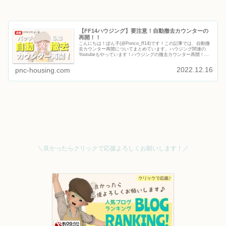
【FF14ハウジング】要注意！自動撤去カウンターの
再開！！
こんにちは！ぽん子(@Ponco_ff14)です！この記事では、自動撤
去カウンター再開についてまとめています。ハウジング関連の
Youtubeもやっています！ハウジングの撤去カウンター再開！ぽ
ん子休止しているヒカセン諸君！！！そして家を持って...
2022.12.16
pnc-housing.com
＼良かったらクリックで応援よろしくお願いします！／