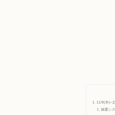
11/9(木
抽選シ