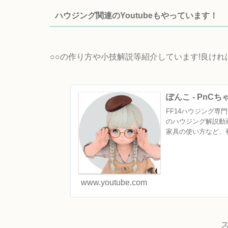
ハウジング関連のYoutubeもやっています！
○○の作り方や小技解説等紹介しています!良け
ぽんこ - PnC
FF14ハウジング専門チ
のハウジング解説動
家具の使い方など、初
www.youtube.com