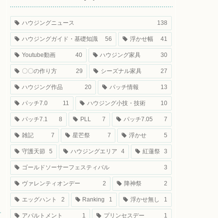
ハウジングニュース
138
ハウジングガイド・基礎知識
56
浮かせ幅
41
Youtube動画
40
ハウジング家具
30
〇〇の作り方
29
シーズナル家具
27
ハウジング作品
20
パッチ情報
13
パッチ7.0
11
ハウジング小技・技術
10
パッチ7.1
8
PLL
7
パッチ7.05
7
雑記
7
星芒祭
7
浮かせ
5
守護天節
5
ハウジングエリア
4
紅蓮祭
3
ゴールドソーサーフェスティバル
3
ヴァレンティオンデー
2
降神祭
2
エッグハント
2
Ranking
1
浮かせ無し
1
アパルトメント
1
プリンセスデー
1