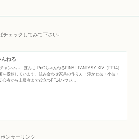
ればチェックしてみて下さい♩
ちゃんねる
ャンネル｜ぽんこ‐PnCちゃんねるFINAL FANTASY XIV（FF14）
画を投稿しています。組み合わせ家具の作り方・浮かせ技・小技・
心者から上級者まで役立つFF14ハウジ...
スポンサーリンク