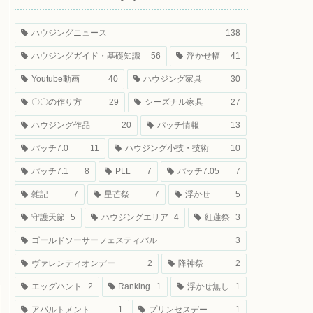
ハウジングニュース
138
ハウジングガイド・基礎知識
56
浮かせ幅
41
Youtube動画
40
ハウジング家具
30
〇〇の作り方
29
シーズナル家具
27
ハウジング作品
20
パッチ情報
13
パッチ7.0
11
ハウジング小技・技術
10
パッチ7.1
8
PLL
7
パッチ7.05
7
雑記
7
星芒祭
7
浮かせ
5
守護天節
5
ハウジングエリア
4
紅蓮祭
3
ゴールドソーサーフェスティバル
3
ヴァレンティオンデー
2
降神祭
2
エッグハント
2
Ranking
1
浮かせ無し
1
アパルトメント
1
プリンセスデー
1