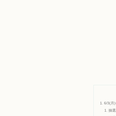
6/3(
抽選