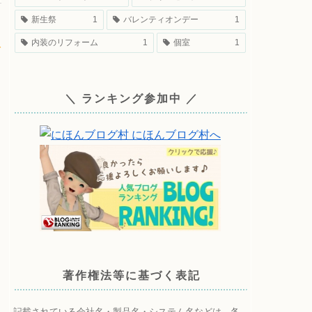
新生祭
1
バレンティオンデー
1
内装のリフォーム
1
個室
1
で
＼ ランキング参加中 ／
著作権法等に基づく表記
記載されている会社名・製品名・システム名などは、各