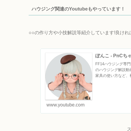
ハウジング関連のYoutubeもやっています！
○○の作り方や小技解説等紹介しています!良け
ぽんこ - PnC
FF14ハウジング専門チ
のハウジング解説動
家具の使い方など、初
www.youtube.com