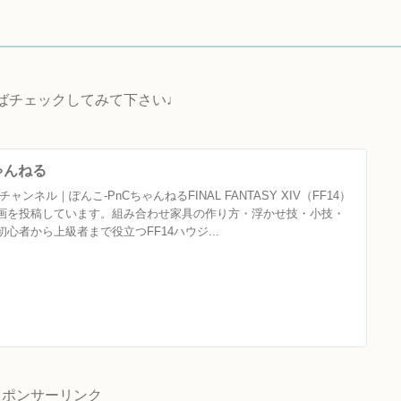
ればチェックしてみて下さい♩
ちゃんねる
ャンネル｜ぽんこ‐PnCちゃんねるFINAL FANTASY XIV（FF14）
画を投稿しています。組み合わせ家具の作り方・浮かせ技・小技・
心者から上級者まで役立つFF14ハウジ...
スポンサーリンク