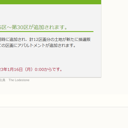
出典 The Lodestone