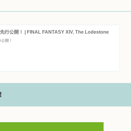
公開！ | FINAL FANTASY XIV, The Lodestone
行公開！
！