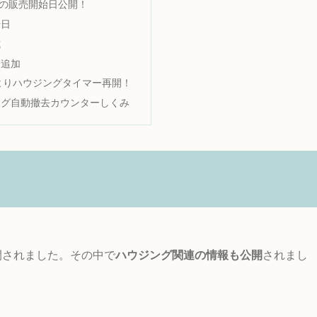
の販売開始日公開！
始日
式
分追加
3よりハウジングタイマー再開！
ング自動撤去カウンターしくみ
公開されました。その中で
ハウジング関連の情報も公開
されまし