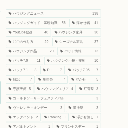
ハウジングニュース
138
ハウジングガイド・基礎知識
56
浮かせ幅
41
Youtube動画
40
ハウジング家具
30
〇〇の作り方
29
シーズナル家具
27
ハウジング作品
20
パッチ情報
13
パッチ7.0
11
ハウジング小技・技術
10
パッチ7.1
8
PLL
7
パッチ7.05
7
雑記
7
星芒祭
7
浮かせ
5
守護天節
5
ハウジングエリア
4
紅蓮祭
3
ゴールドソーサーフェスティバル
3
ヴァレンティオンデー
2
降神祭
2
エッグハント
2
Ranking
1
浮かせ無し
1
アパルトメント
1
プリンセスデー
1