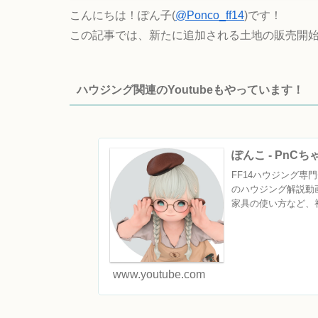
こんにちは！ぽん子(
@Ponco_ff14
)です！
この記事では、新たに追加される土地の販売開
ハウジング関連のYoutubeもやっています！
ぽんこ - PnC
FF14ハウジング専門チ
のハウジング解説動
家具の使い方など、初
www.youtube.com