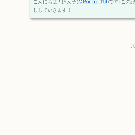
こんにちは！ぽん子(
＠Ponco_ff14
)です♪この
ししていきます！