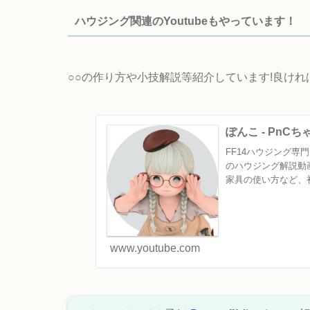
ハウジング関連のYoutubeもやっています！
○○の作り方や小技解説等紹介しています!良け
ぽんこ - PnC
FF14ハウジング専門チ
のハウジング解説動
家具の使い方など、初
www.youtube.com