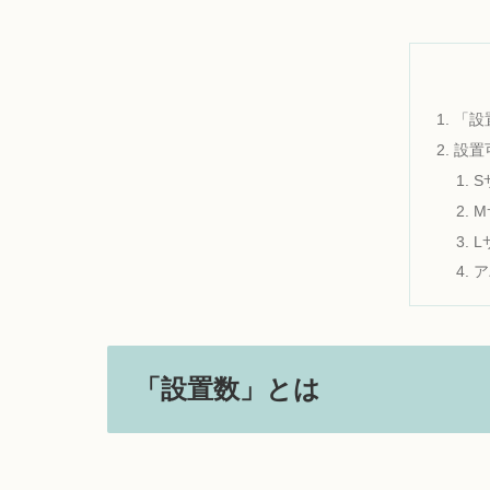
「設
設置
S
M
L
ア
「設置数」とは