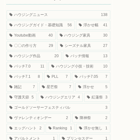
ハウジングニュース
138
ハウジングガイド・基礎知識
56
浮かせ幅
41
Youtube動画
40
ハウジング家具
30
〇〇の作り方
29
シーズナル家具
27
ハウジング作品
20
パッチ情報
13
パッチ7.0
11
ハウジング小技・技術
10
パッチ7.1
8
PLL
7
パッチ7.05
7
雑記
7
星芒祭
7
浮かせ
5
守護天節
5
ハウジングエリア
4
紅蓮祭
3
ゴールドソーサーフェスティバル
3
ヴァレンティオンデー
2
降神祭
2
エッグハント
2
Ranking
1
浮かせ無し
1
アパルトメント
1
プリンセスデー
1