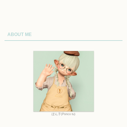
ABOUT ME
ぽん子(Ponco tu)