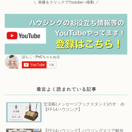
＼ 画像をクリックでYoutubeへ移動 ／
最近よく読まれている記事
交流帳(メッセージブックスタンド)のすゝめ
【FF14ハウジング】
【FF14ハウジング】ハウジングエリア解放