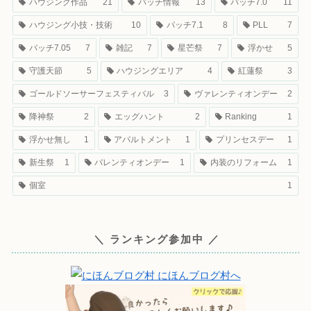
ハウジング作品
21
パッチ情報
13
パッチ7.0
11
ハウジング小技・技術
10
パッチ7.1
8
PLL
7
パッチ7.05
7
雑記
7
星芒祭
7
浮かせ
5
守護天節
5
ハウジングエリア
4
紅蓮祭
3
ゴールドソーサーフェスティバル
3
ヴァレンティオンデー
2
降神祭
2
エッグハント
2
Ranking
1
浮かせ無し
1
アパルトメント
1
プリンセスデー
1
新生祭
1
バレンティオンデー
1
内装のリフォーム
1
個室
1
＼ ランキング参加中 ／