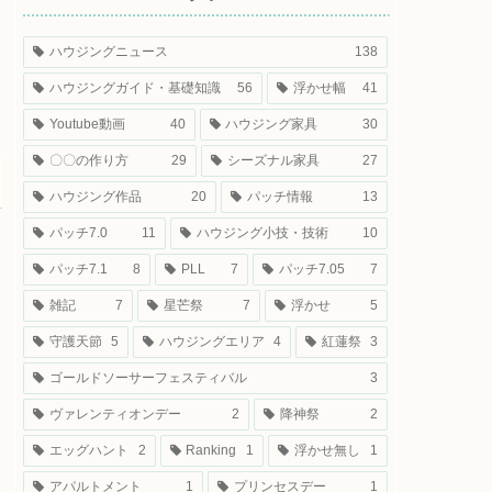
ハウジングニュース
138
ハウジングガイド・基礎知識
56
浮かせ幅
41
Youtube動画
40
ハウジング家具
30
〇〇の作り方
29
シーズナル家具
27
ハウジング作品
20
パッチ情報
13
パッチ7.0
11
ハウジング小技・技術
10
パッチ7.1
8
PLL
7
パッチ7.05
7
雑記
7
星芒祭
7
浮かせ
5
守護天節
5
ハウジングエリア
4
紅蓮祭
3
ゴールドソーサーフェスティバル
3
ヴァレンティオンデー
2
降神祭
2
エッグハント
2
Ranking
1
浮かせ無し
1
アパルトメント
1
プリンセスデー
1