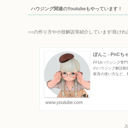
ハウジング関連のYoutubeもやっています！
○○の作り方や小技解説等紹介しています!良け
ぽんこ - PnC
FF14ハウジング専門チ
のハウジング解説動
家具の使い方など、初
www.youtube.com