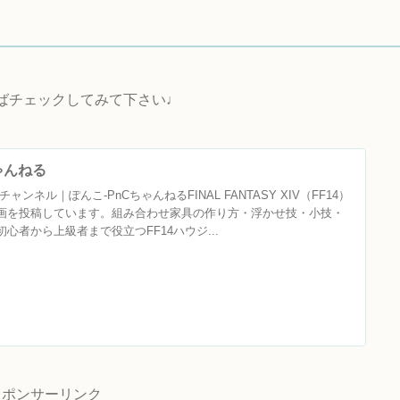
ればチェックしてみて下さい♩
ちゃんねる
ャンネル｜ぽんこ‐PnCちゃんねるFINAL FANTASY XIV（FF14）
画を投稿しています。組み合わせ家具の作り方・浮かせ技・小技・
心者から上級者まで役立つFF14ハウジ...
スポンサーリンク