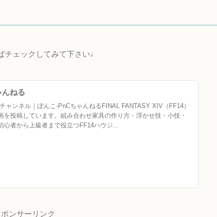
ればチェックしてみて下さい♩
ちゃんねる
ャンネル｜ぽんこ‐PnCちゃんねるFINAL FANTASY XIV（FF14）
画を投稿しています。組み合わせ家具の作り方・浮かせ技・小技・
心者から上級者まで役立つFF14ハウジ...
スポンサーリンク