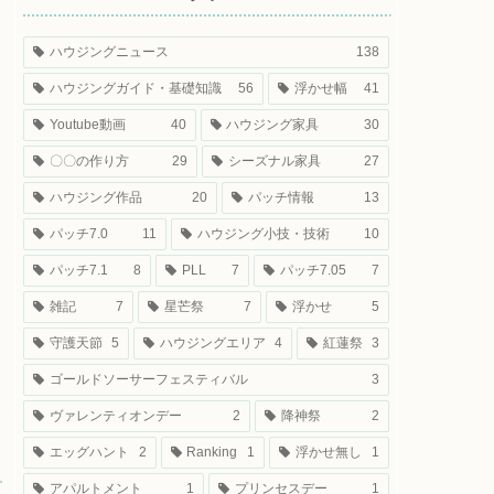
ハウジングニュース
138
ハウジングガイド・基礎知識
56
浮かせ幅
41
Youtube動画
40
ハウジング家具
30
〇〇の作り方
29
シーズナル家具
27
ハウジング作品
20
パッチ情報
13
パッチ7.0
11
ハウジング小技・技術
10
パッチ7.1
8
PLL
7
パッチ7.05
7
雑記
7
星芒祭
7
浮かせ
5
守護天節
5
ハウジングエリア
4
紅蓮祭
3
ゴールドソーサーフェスティバル
3
ヴァレンティオンデー
2
降神祭
2
エッグハント
2
Ranking
1
浮かせ無し
1
アパルトメント
1
プリンセスデー
1