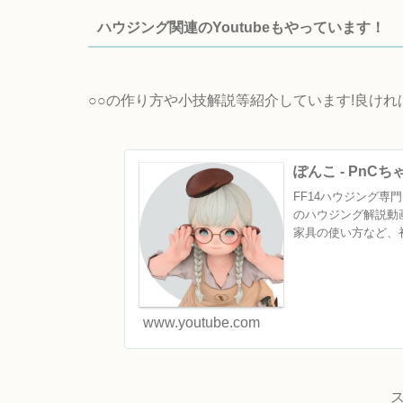
ハウジング関連のYoutubeもやっています！
○○の作り方や小技解説等紹介しています!良け
ぽんこ - PnC
FF14ハウジング専門チ
のハウジング解説動
家具の使い方など、初
www.youtube.com