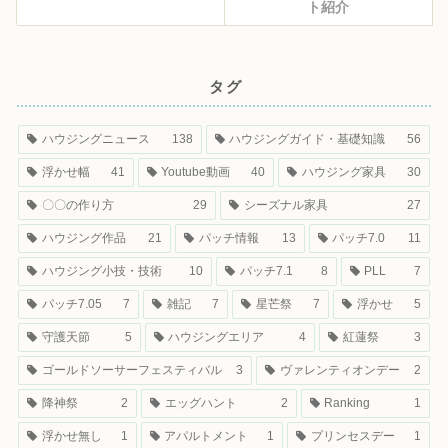
ト紹介
タグ
ハウジングニュース
138
ハウジングガイド・基礎知識
56
浮かせ幅
41
Youtube動画
40
ハウジング家具
30
〇〇の作り方
29
シーズナル家具
27
ハウジング作品
21
パッチ情報
13
パッチ7.0
11
ハウジング小技・技術
10
パッチ7.1
8
PLL
7
パッチ7.05
7
雑記
7
星芒祭
7
浮かせ
5
守護天節
5
ハウジングエリア
4
紅蓮祭
3
ゴールドソーサーフェスティバル
3
ヴァレンティオンデー
2
降神祭
2
エッグハント
2
Ranking
1
浮かせ無し
1
アパルトメント
1
プリンセスデー
1