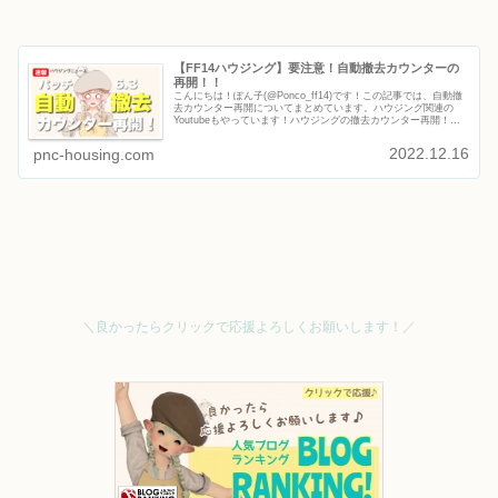
【FF14ハウジング】要注意！自動撤去カウンターの
再開！！
こんにちは！ぽん子(@Ponco_ff14)です！この記事では、自動撤
去カウンター再開についてまとめています。ハウジング関連の
Youtubeもやっています！ハウジングの撤去カウンター再開！ぽ
ん子休止しているヒカセン諸君！！！そして家を持って...
2022.12.16
pnc-housing.com
＼良かったらクリックで応援よろしくお願いします！／