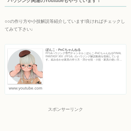
ハウジング関連のYoutubeもやっています！
○○の作り方や小技解説等紹介しています!良ければチェックし
てみて下さい♩
ぽんこ - PnCちゃんねる
FF14ハウジング専門チャンネル｜ぽんこ‐PnCちゃんねるFINAL
FANTASY XIV（FF14）のハウジング解説動画を投稿していま
す。組み合わせ家具の作り方・浮かせ技・小技・家具の使い方な
ど、初心者から上級者まで役立つFF14ハウジ...
www.youtube.com
スポンサーリンク