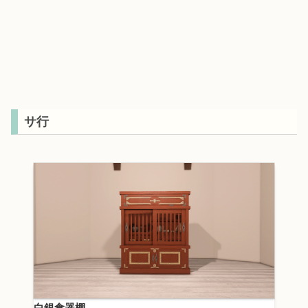
サ行
白銀食器棚