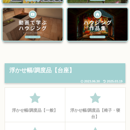
浮かせ幅/調度品【台座】
2023.06.30
2025.03.19
浮かせ幅/調度品【一般】
浮かせ幅/調度品【椅子・寝
台】