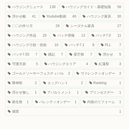
ハウジングニュース
138
ハウジングガイド・基礎知識
56
浮かせ幅
41
Youtube動画
40
ハウジング家具
30
〇〇の作り方
29
シーズナル家具
27
ハウジング作品
20
パッチ情報
13
パッチ7.0
11
ハウジング小技・技術
10
パッチ7.1
8
PLL
7
パッチ7.05
7
雑記
7
星芒祭
7
浮かせ
5
守護天節
5
ハウジングエリア
4
紅蓮祭
3
ゴールドソーサーフェスティバル
3
ヴァレンティオンデー
2
降神祭
2
エッグハント
2
Ranking
1
浮かせ無し
1
アパルトメント
1
プリンセスデー
1
新生祭
1
バレンティオンデー
1
内装のリフォーム
1
個室
1