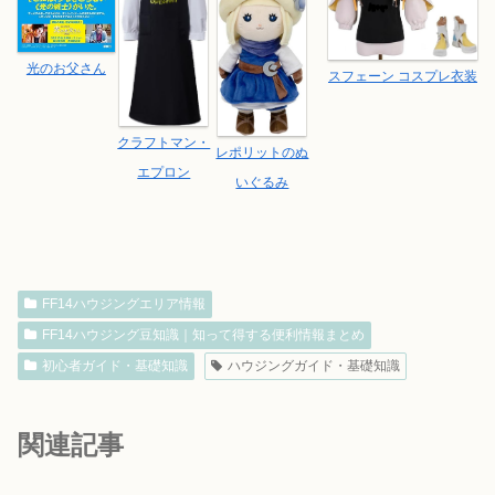
光のお父さん
スフェーン コスプレ衣装
クラフトマン・
レポリットのぬ
エプロン
いぐるみ
FF14ハウジングエリア情報
FF14ハウジング豆知識｜知って得する便利情報まとめ
初心者ガイド・基礎知識
ハウジングガイド・基礎知識
関連記事