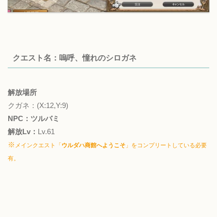
クエスト名：嗚呼、憧れのシロガネ
解放場所
クガネ：(X:12,Y:9)
NPC：ツルバミ
解放Lv：
Lv.61
※
メインクエスト「
ウルダハ商館へようこそ
」をコンプリートしている必要
有。