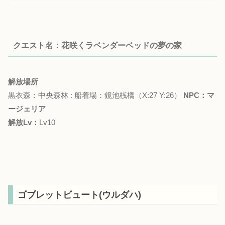
クエスト名：花咲くラベンダーベッドの夢の家
解放場所
黒衣森：中央森林 : 船着場：鏡池桟橋（X:27 Y:26）
NPC：マ
ージェリア
解放Lv：
Lv10
ゴブレットビュート(ウルダハ)