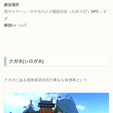
解放場所
西ザナラーン : ササモの八十階段付近（X:25 Y:27）
NPC：イ
メ
解放Lv：
Lv.5
クガネ(シロガネ)
クガネにある冒険者居住区の事を
シロガネ
という