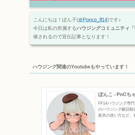
こんにちは！ぽん子(
＠Ponco_ff14
)です♪
今日は私の所属する
ハウジングコミュニティ「M
催されるので宣伝記事となります！
ハウジング関連のYoutubeもやっています！
ぽんこ - PnC
FF14ハウジング専門チ
のハウジング解説動
家具の使い方など、初