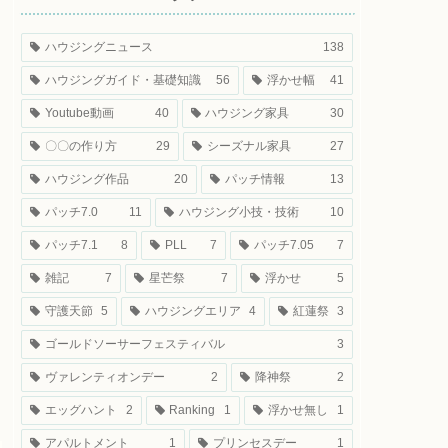
ハウジングニュース
138
ハウジングガイド・基礎知識
56
浮かせ幅
41
Youtube動画
40
ハウジング家具
30
〇〇の作り方
29
シーズナル家具
27
ハウジング作品
20
パッチ情報
13
パッチ7.0
11
ハウジング小技・技術
10
パッチ7.1
8
PLL
7
パッチ7.05
7
雑記
7
星芒祭
7
浮かせ
5
守護天節
5
ハウジングエリア
4
紅蓮祭
3
ゴールドソーサーフェスティバル
3
ヴァレンティオンデー
2
降神祭
2
エッグハント
2
Ranking
1
浮かせ無し
1
アパルトメント
1
プリンセスデー
1