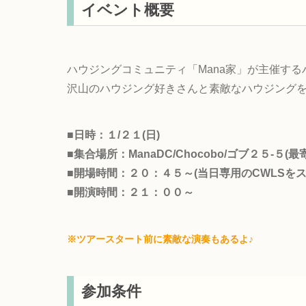
イベント概要
ハウジングコミュニティ「Mana家」が主催す
沢山のハウジング好きさんと素敵なハウジングを
■日時：１/２１(日)
■集合場所：ManaDC/Chocobo/ゴブ２５-５
■開場時間：２０：４５～(当日専用のCWLSを
■開演時間：２１：００～
※ツアースタート前に素敵な演奏もあるよ♪
参加条件