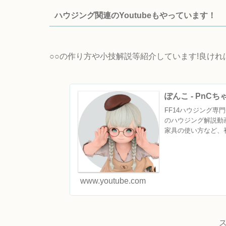
ハウジング関連のYoutubeもやっています！
○○の作り方や小技解説等紹介しています!良け
ぽんこ - PnC
FF14ハウジング専門チ
のハウジング解説動
家具の使い方など、初
www.youtube.com