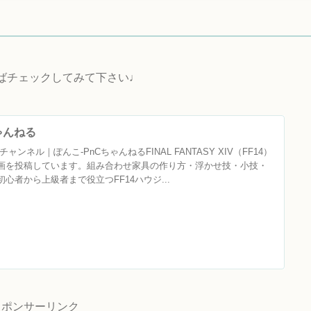
ればチェックしてみて下さい♩
ちゃんねる
ャンネル｜ぽんこ‐PnCちゃんねるFINAL FANTASY XIV（FF14）
画を投稿しています。組み合わせ家具の作り方・浮かせ技・小技・
心者から上級者まで役立つFF14ハウジ...
スポンサーリンク