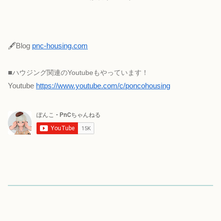
🖋Blog
pnc-housing.com
■
ハウジング関連のYoutubeもやっています！
Youtube
https://www.youtube.com/c/poncohousing