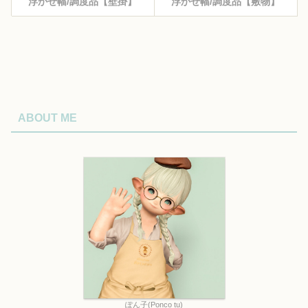
浮かせ幅/調度品【壁掛】
浮かせ幅/調度品【敷物】
ABOUT ME
ぽん子(Ponco tu)