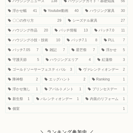
ハウジングニュース
138
ハウジングガイド・基礎知識
56
浮かせ幅
41
Youtube動画
40
ハウジング家具
30
〇〇の作り方
29
シーズナル家具
27
ハウジング作品
20
パッチ情報
13
パッチ7.0
11
ハウジング小技・技術
10
パッチ7.1
8
PLL
7
パッチ7.05
7
雑記
7
星芒祭
7
浮かせ
5
守護天節
5
ハウジングエリア
4
紅蓮祭
3
ゴールドソーサーフェスティバル
3
ヴァレンティオンデー
2
降神祭
2
エッグハント
2
Ranking
1
浮かせ無し
1
アパルトメント
1
プリンセスデー
1
新生祭
1
バレンティオンデー
1
内装のリフォーム
1
個室
1
＼ ランキング参加中 ／