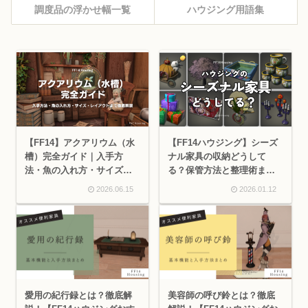
調度品の浮かせ幅一覧
ハウジング用語集
【FF14】アクアリウム（水
【FF14ハウジング】シーズ
槽）完全ガイド｜入手方
ナル家具の収納どうして
法・魚の入れ方・サイズ・
る？保管方法と整理術まと
レイアウトまで徹底解説
め
2026.06.15
2026.01.12
愛用の紀行録とは？徹底解
美容師の呼び鈴とは？徹底