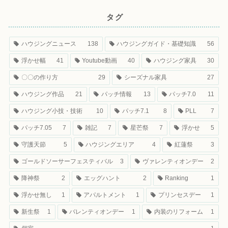
タグ
ハウジングニュース
138
ハウジングガイド・基礎知識
56
浮かせ幅
41
Youtube動画
40
ハウジング家具
30
〇〇の作り方
29
シーズナル家具
27
ハウジング作品
21
パッチ情報
13
パッチ7.0
11
ハウジング小技・技術
10
パッチ7.1
8
PLL
7
パッチ7.05
7
雑記
7
星芒祭
7
浮かせ
5
守護天節
5
ハウジングエリア
4
紅蓮祭
3
ゴールドソーサーフェスティバル
3
ヴァレンティオンデー
2
降神祭
2
エッグハント
2
Ranking
1
浮かせ無し
1
アパルトメント
1
プリンセスデー
1
新生祭
1
バレンティオンデー
1
内装のリフォーム
1