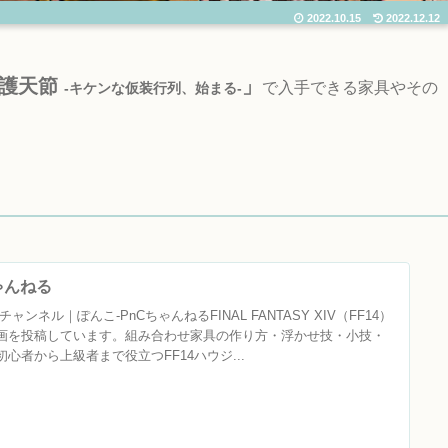
2022.10.15
2022.12.12
守護天節
」
で入手できる家具やその
-キケンな仮装行列、始まる‐
ちゃんねる
ャンネル｜ぽんこ‐PnCちゃんねるFINAL FANTASY XIV（FF14）
画を投稿しています。組み合わせ家具の作り方・浮かせ技・小技・
心者から上級者まで役立つFF14ハウジ...