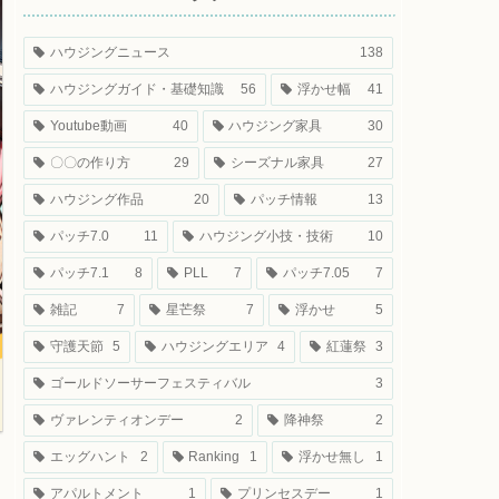
ハウジングニュース
138
ハウジングガイド・基礎知識
56
浮かせ幅
41
Youtube動画
40
ハウジング家具
30
〇〇の作り方
29
シーズナル家具
27
ハウジング作品
20
パッチ情報
13
パッチ7.0
11
ハウジング小技・技術
10
パッチ7.1
8
PLL
7
パッチ7.05
7
雑記
7
星芒祭
7
浮かせ
5
守護天節
5
ハウジングエリア
4
紅蓮祭
3
ゴールドソーサーフェスティバル
3
ヴァレンティオンデー
2
降神祭
2
エッグハント
2
Ranking
1
浮かせ無し
1
アパルトメント
1
プリンセスデー
1