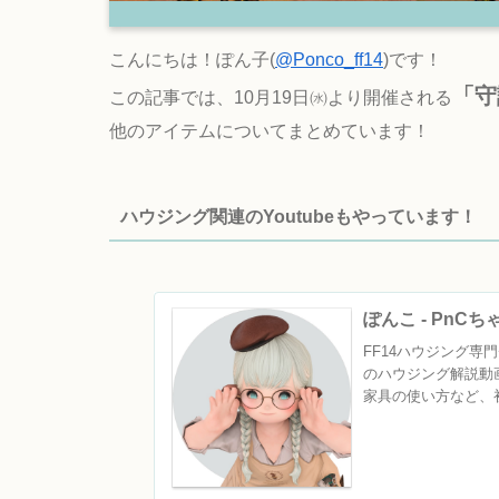
こんにちは！ぽん子(
@Ponco_ff14
)です！
「
この記事では、10月19日㈬より開催される
他のアイテムについてまとめています！
ハウジング関連のYoutubeもやっています！
ぽんこ - PnC
FF14ハウジング専門チ
のハウジング解説動
家具の使い方など、初