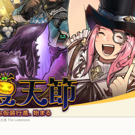
出典 The Lodestone