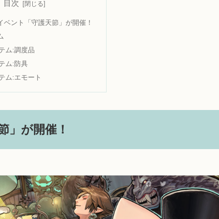
目次
イベント「守護天節」が開催！
ム
テム:調度品
テム:防具
テム:エモート
節」が開催！