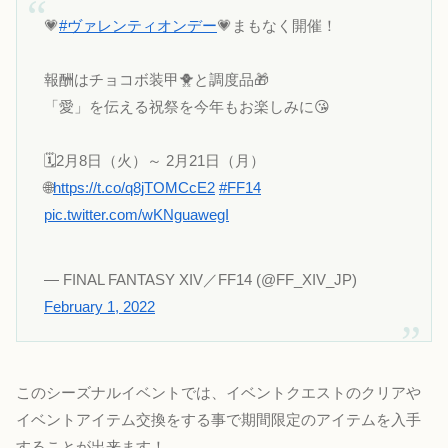
💗
#ヴァレンティオンデー
💗まもなく開催！
報酬はチョコボ装甲🐥と調度品🎁
「愛」を伝える祝祭を今年もお楽しみに😘
🗓️2月8日（火）～ 2月21日（月）
🌐
https://t.co/q8jTOMCcE2
#FF14
pic.twitter.com/wKNguawegI
— FINAL FANTASY XIV／FF14 (@FF_XIV_JP)
February 1, 2022
このシーズナルイベントでは、イベントクエストのクリアや
イベントアイテム交換をする事で期間限定のアイテムを入手
することが出来ます！