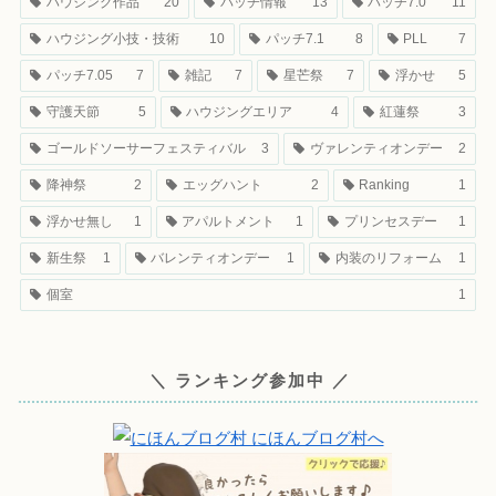
ハウジング作品
20
パッチ情報
13
パッチ7.0
11
ハウジング小技・技術
10
パッチ7.1
8
PLL
7
パッチ7.05
7
雑記
7
星芒祭
7
浮かせ
5
守護天節
5
ハウジングエリア
4
紅蓮祭
3
ゴールドソーサーフェスティバル
3
ヴァレンティオンデー
2
降神祭
2
エッグハント
2
Ranking
1
浮かせ無し
1
アパルトメント
1
プリンセスデー
1
新生祭
1
バレンティオンデー
1
内装のリフォーム
1
個室
1
＼ ランキング参加中 ／