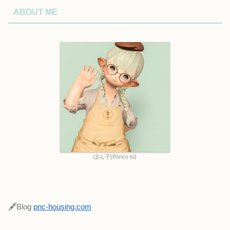
ABOUT ME
ぽん子(Ponco tu)
🖋Blog
pnc-housing.com