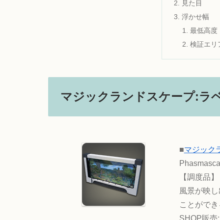
見た目
浮かせ幅
最低高度
検証エリ
マジックランドスケープ:ラ
■
マジック
Phasmasca
【調度品】
風景が映し
ことができ
SHOP販売:1