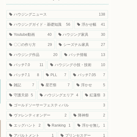
ハウジングニュース
138
ハウジングガイド・基礎知識
56
浮かせ幅
41
Youtube動画
40
ハウジング家具
30
〇〇の作り方
29
シーズナル家具
27
ハウジング作品
20
パッチ情報
13
パッチ7.0
11
ハウジング小技・技術
10
パッチ7.1
8
PLL
7
パッチ7.05
7
雑記
7
星芒祭
7
浮かせ
5
守護天節
5
ハウジングエリア
4
紅蓮祭
3
ゴールドソーサーフェスティバル
3
ヴァレンティオンデー
2
降神祭
2
エッグハント
2
Ranking
1
浮かせ無し
1
アパルトメント
1
プリンセスデー
1