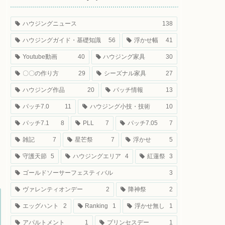
ハウジングニュース
138
ハウジングガイド・基礎知識
56
浮かせ幅
41
Youtube動画
40
ハウジング家具
30
〇〇の作り方
29
シーズナル家具
27
ハウジング作品
20
パッチ情報
13
パッチ7.0
11
ハウジング小技・技術
10
パッチ7.1
8
PLL
7
パッチ7.05
7
雑記
7
星芒祭
7
浮かせ
5
守護天節
5
ハウジングエリア
4
紅蓮祭
3
ゴールドソーサーフェスティバル
3
ヴァレンティオンデー
2
降神祭
2
エッグハント
2
Ranking
1
浮かせ無し
1
アパルトメント
1
プリンセスデー
1