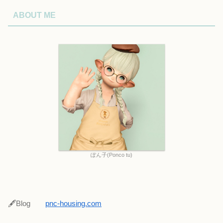
ABOUT ME
ぽん子(Ponco tu)
🖋Blog
pnc-housing.com