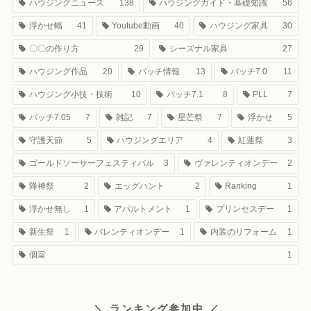
ハウジングニュース
138
ハウジングガイド・基礎知識
56
浮かせ幅
41
Youtube動画
40
ハウジング家具
30
〇〇の作り方
29
シーズナル家具
27
ハウジング作品
20
パッチ情報
13
パッチ7.0
11
ハウジング小技・技術
10
パッチ7.1
8
PLL
7
パッチ7.05
7
雑記
7
星芒祭
7
浮かせ
5
守護天節
5
ハウジングエリア
4
紅蓮祭
3
ゴールドソーサーフェスティバル
3
ヴァレンティオンデー
2
降神祭
2
エッグハント
2
Ranking
1
浮かせ無し
1
アパルトメント
1
プリンセスデー
1
新生祭
1
バレンティオンデー
1
内装のリフォーム
1
個室
1
＼ ランキング参加中 ／