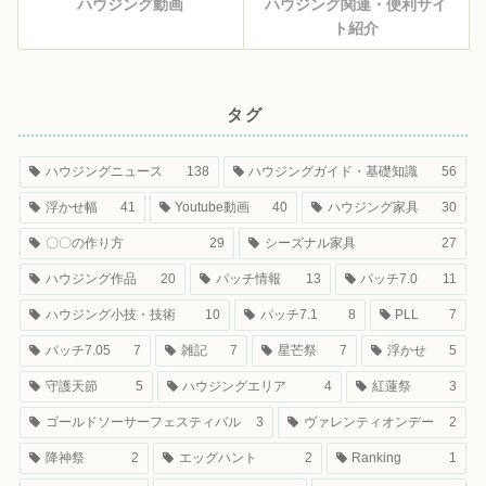
ハウジング動画
ハウジング関連・便利サイ
ト紹介
タグ
ハウジングニュース
138
ハウジングガイド・基礎知識
56
浮かせ幅
41
Youtube動画
40
ハウジング家具
30
〇〇の作り方
29
シーズナル家具
27
ハウジング作品
20
パッチ情報
13
パッチ7.0
11
ハウジング小技・技術
10
パッチ7.1
8
PLL
7
パッチ7.05
7
雑記
7
星芒祭
7
浮かせ
5
守護天節
5
ハウジングエリア
4
紅蓮祭
3
ゴールドソーサーフェスティバル
3
ヴァレンティオンデー
2
降神祭
2
エッグハント
2
Ranking
1