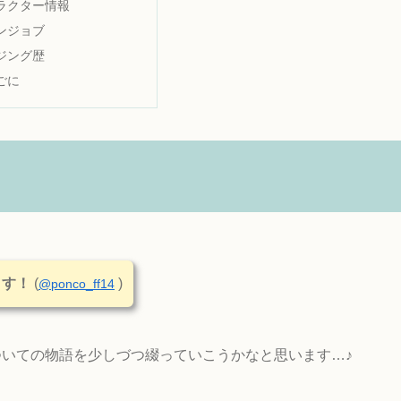
ラクター情報
ンジョブ
ジング歴
ごに
ます！
(
)
@ponco_ff14
いての物語を少しづつ綴っていこうかなと思います…♪