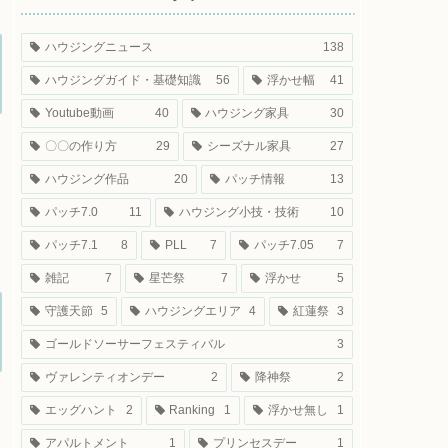
ハウジングニュース
138
ハウジングガイド・基礎知識
56
浮かせ幅
41
Youtube動画
40
ハウジング家具
30
〇〇の作り方
29
シーズナル家具
27
ハウジング作品
20
パッチ情報
13
パッチ7.0
11
ハウジング小技・技術
10
パッチ7.1
8
PLL
7
パッチ7.05
7
雑記
7
星芒祭
7
浮かせ
5
守護天節
5
ハウジングエリア
4
紅蓮祭
3
ゴールドソーサーフェスティバル
3
ヴァレンティオンデー
2
降神祭
2
エッグハント
2
Ranking
1
浮かせ無し
1
アパルトメント
1
プリンセスデー
1