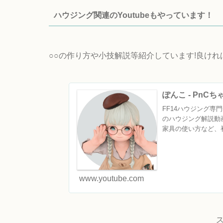
ハウジング関連のYoutubeもやっています！
○○の作り方や小技解説等紹介しています!良け
ぽんこ - PnC
FF14ハウジング専門チ
のハウジング解説動
家具の使い方など、初
www.youtube.com