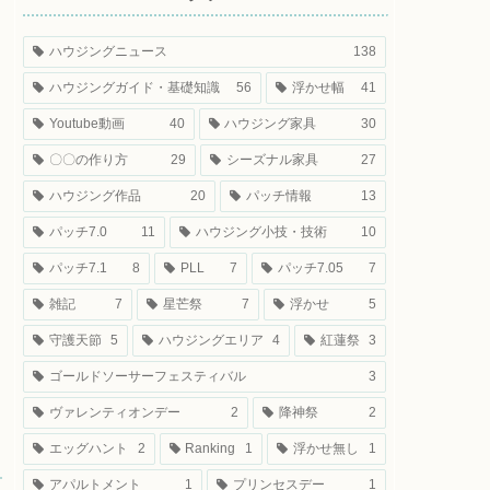
ハウジングニュース
138
ハウジングガイド・基礎知識
56
浮かせ幅
41
Youtube動画
40
ハウジング家具
30
〇〇の作り方
29
シーズナル家具
27
ハウジング作品
20
パッチ情報
13
パッチ7.0
11
ハウジング小技・技術
10
パッチ7.1
8
PLL
7
パッチ7.05
7
雑記
7
星芒祭
7
浮かせ
5
守護天節
5
ハウジングエリア
4
紅蓮祭
3
ゴールドソーサーフェスティバル
3
ヴァレンティオンデー
2
降神祭
2
エッグハント
2
Ranking
1
浮かせ無し
1
アパルトメント
1
プリンセスデー
1