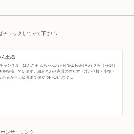
ればチェックしてみて下さい♩
ちゃんねる
ャンネル｜ぽんこ‐PnCちゃんねるFINAL FANTASY XIV（FF14）
画を投稿しています。組み合わせ家具の作り方・浮かせ技・小技・
心者から上級者まで役立つFF14ハウジ...
スポンサーリンク