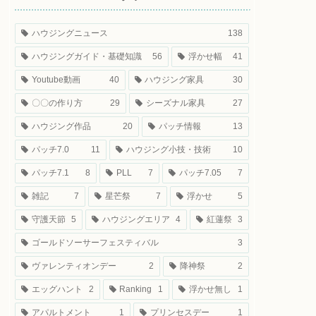
ハウジングニュース
138
ハウジングガイド・基礎知識
56
浮かせ幅
41
Youtube動画
40
ハウジング家具
30
〇〇の作り方
29
シーズナル家具
27
ハウジング作品
20
パッチ情報
13
パッチ7.0
11
ハウジング小技・技術
10
パッチ7.1
8
PLL
7
パッチ7.05
7
雑記
7
星芒祭
7
浮かせ
5
守護天節
5
ハウジングエリア
4
紅蓮祭
3
ゴールドソーサーフェスティバル
3
ヴァレンティオンデー
2
降神祭
2
エッグハント
2
Ranking
1
浮かせ無し
1
アパルトメント
1
プリンセスデー
1