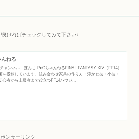
!良ければチェックしてみて下さい♩
ちゃんねる
ャンネル｜ぽんこ‐PnCちゃんねるFINAL FANTASY XIV（FF14）
画を投稿しています。組み合わせ家具の作り方・浮かせ技・小技・
心者から上級者まで役立つFF14ハウジ...
スポンサーリンク