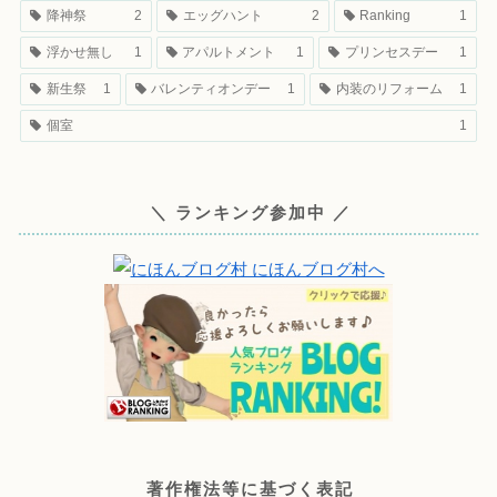
降神祭
2
エッグハント
2
Ranking
1
浮かせ無し
1
アパルトメント
1
プリンセスデー
1
新生祭
1
バレンティオンデー
1
内装のリフォーム
1
個室
1
＼ ランキング参加中 ／
著作権法等に基づく表記